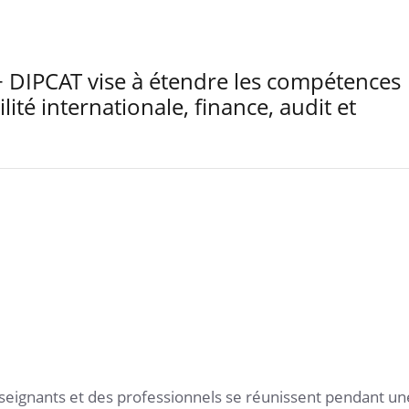
IPCAT vise à étendre les compétences
ité internationale, finance, audit et
.
24
/
08
31
/
08
Allo inscription
Lire la suite
seignants et des professionnels se réunissent pendant un