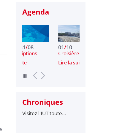
Agenda
01
/
10
01
/
10
s
Croisière gratuite g…
Croisière guidée d…
Lire la suite
Lire la suite
Chroniques
Visitez l'IUT toute
l'année !
e