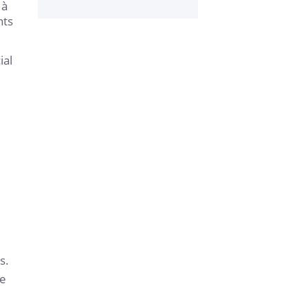
 à
Lire la suite
nts
ial
s.
de