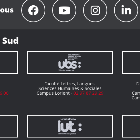
nous
 Sud
Faculté Lettres, Langues,
F
Sciences Humaines & Sociales
6 00
Campus Lorient ·
02 97 87 29 29
Cam
Cam