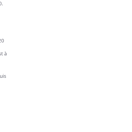
0.
20
st à
uis