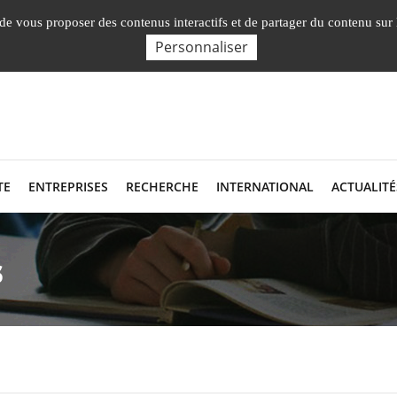
Nos Facultés, Instituts, Ecole
, de vous proposer des contenus interactifs et de partager du contenu sur
Personnaliser
TE
ENTREPRISES
RECHERCHE
INTERNATIONAL
ACTUALITÉ
s