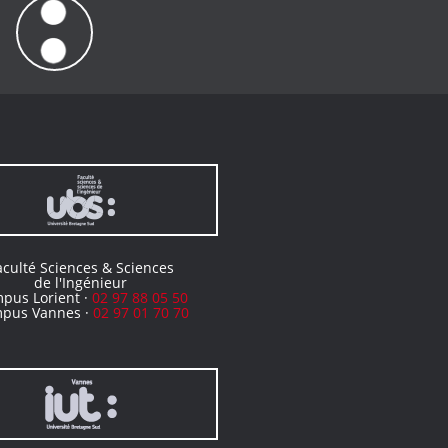
aculté Sciences & Sciences
de l'Ingénieur
pus Lorient ·
02 97 88 05 50
pus Vannes ·
02 97 01 70 70