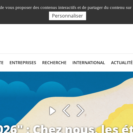
Nos Facultés, Instituts, Ecole
, de vous proposer des contenus interactifs et de partager du contenu sur
Personnaliser
TE
ENTREPRISES
RECHERCHE
INTERNATIONAL
ACTUALITÉ
26" : Chez nous, les é