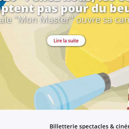
ptent pas pour du beu
nale "Mon Master" ouvre sa c
Lire la suite
Billetterie spectacles & cin