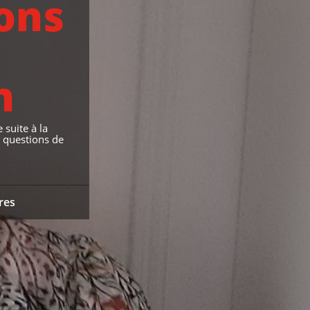
ons
n
 suite à la
, questions de
ires