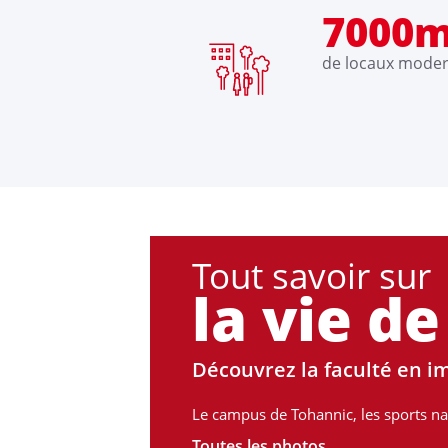
7000m
de locaux mode
Tout savoir sur
la vie de
Découvrez la faculté en i
Le campus de Tohannic, les sports naut
Toutes les photos