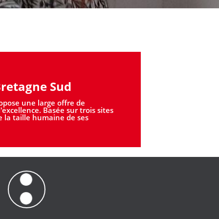
Bretagne Sud
ropose une large offre de
xcellence. Basée sur trois sites
ie la taille humaine de ses