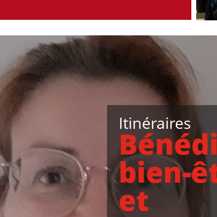
Itinéraires
Bénédi
bien-ê
et