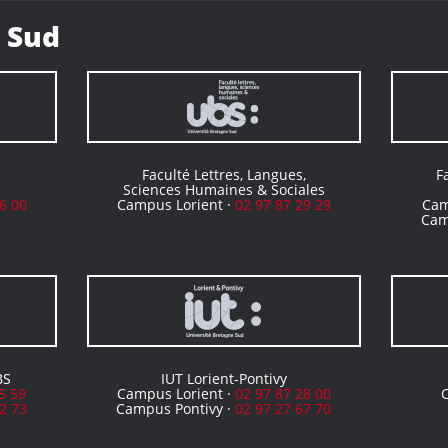
 Sud
Faculté Lettres, Langues,
F
Sciences Humaines & Sociales
6 00
Campus Lorient ·
02 97 87 29 29
Cam
Cam
BS
IUT Lorient-Pontivy
5 59
Campus Lorient ·
02 97 87 28 00
2 73
Campus Pontivy ·
02 97 27 67 70