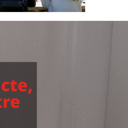
cte,
tre