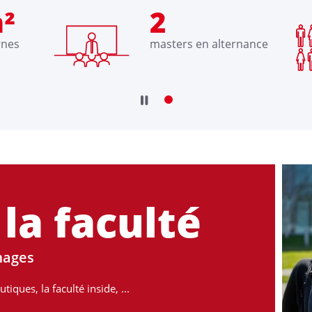
²
2
rnes
masters en alternance
 la faculté
mages
iques, la faculté inside, ...