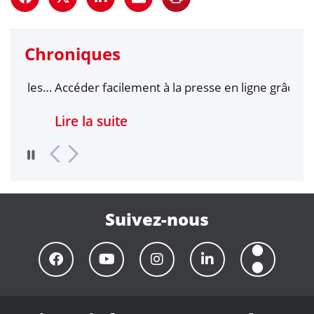
Chroniques
les
Accéder facilement à la presse en ligne grâce à
Affl
Ophirofox
Bibl
Lire la suite
Lire
Suivez-nous