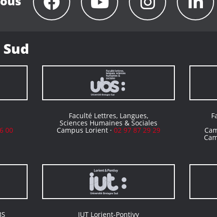
nous
 Sud
Faculté Lettres, Langues,
F
Sciences Humaines & Sociales
6 00
Campus Lorient ·
02 97 87 29 29
Cam
Cam
BS
IUT Lorient-Pontivy