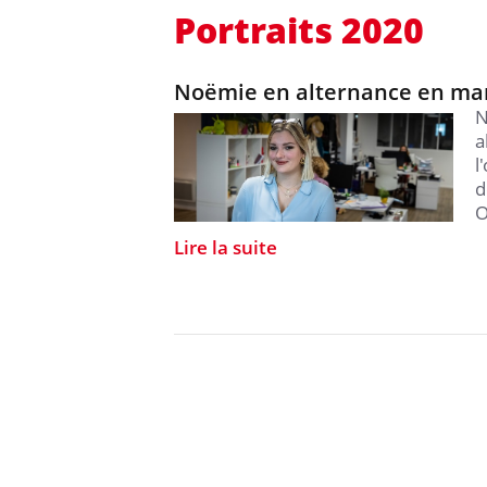
Portraits 2020
Noëmie en alternance en mar
N
a
l
d
O
Lire la suite