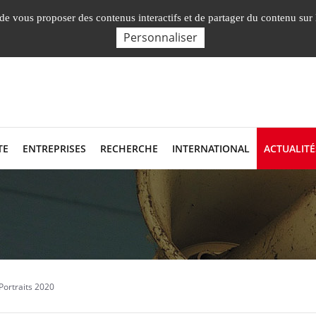
Nos Facultés, Instituts, Ecole
, de vous proposer des contenus interactifs et de partager du contenu sur
Personnaliser
TE
ENTREPRISES
RECHERCHE
INTERNATIONAL
ACTUALITÉ
Portraits 2020